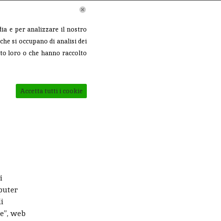
Chiama Subito
atti
ia e per analizzare il nostro
+39 3929047721
che si occupano di analisi dei
ito loro o che hanno raccolto
Accetta tutti i cookie
i
mputer
i
e”, web