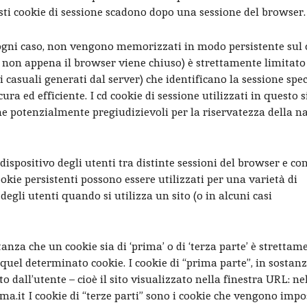
esti cookie di sessione scadono dopo una sessione del browser.
in ogni caso, non vengono memorizzati in modo persistente su
non appena il browser viene chiuso) è strettamente limitato 
 casuali generati dal server) che identificano la sessione spec
ra ed efficiente. I cd cookie di sessione utilizzati in questo s
che potenzialmente pregiudizievoli per la riservatezza della 
ispositivo degli utenti tra distinte sessioni del browser e c
cookie persistenti possono essere utilizzati per una varietà di
e degli utenti quando si utilizza un sito (o in alcuni casi
tanza che un cookie sia di ‘prima’ o di ‘terza parte’ è strettam
quel determinato cookie. I cookie di “prima parte”, in sostanz
 dall’utente – cioè il sito visualizzato nella finestra URL: ne
roma.it I cookie di “terze parti” sono i cookie che vengono impo