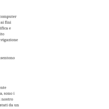
l computer
ai fini
ifica e
ito
navigazione
onsentono
ente
a, sono i
l nostro
stati da un