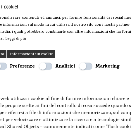
i cookie!
Home
Menu
Chi Siamo
Cosa Offriamo
Galleria
Cont
sonalizzare contenuti ed annunci, per fornire funzionalità dei social med
e informazioni sul modo in cui utilizza il nostro sito con i nostri partner 
l media, i quali potrebbero combinarle con altre informazioni che ha forn
izi.
Leggi di più
uta
Informazioni sui cookie
ziamo
Preferenze
Analitici
Marketing
eb utilizza i cookie al fine di fornire informazioni chiare e
le proprie scelte ai fini del controllo di cosa succede quando s
e’ per riferirsi a file di informazioni che memorizzano, sul co
et per velocizzare e ottimizzare la ricerca e a tecnologie simil
ocal Shared Objects – comunemente indicati come “flash cooki