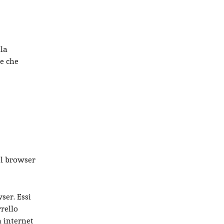
lla
de che
el browser
ser. Essi
rello
a internet