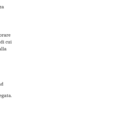
za
iorare
di cui
alla
ad
egata.