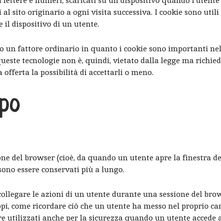
di lettere e numeri, scaricati su un dispositivo quando l’utente
al sito originario a ogni visita successiva. I cookie sono utili
il dispositivo di un utente.
po un fattore ordinario in quanto i cookie sono importanti ne
 queste tecnologie non è, quindi, vietato dalla legge ma richie
offerta la possibilità di accettarli o meno.
ipo
ione del browser (cioè, da quando un utente apre la finestra d
ono essere conservati più a lungo.
collegare le azioni di un utente durante una sessione del brow
opi, come ricordare ciò che un utente ha messo nel proprio car
re utilizzati anche per la sicurezza quando un utente accede 