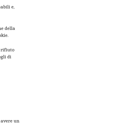
bili e,
ne della
okie.
rifiuto
gli di
e avere un