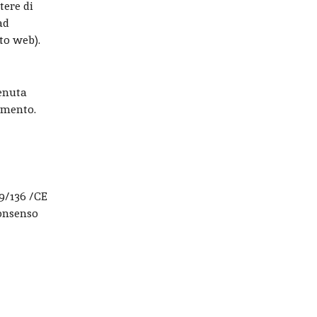
tere di
ad
to web).
tenuta
cumento.
09/136 /CE
consenso