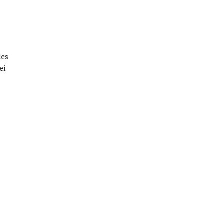
ies
ei