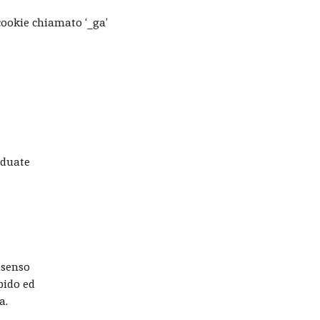
cookie chiamato ‘_ga’
iduate
nsenso
pido ed
a.